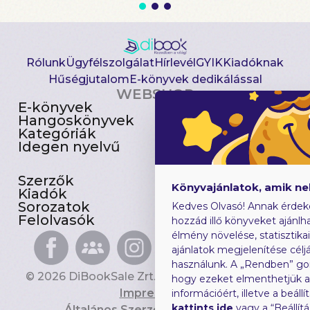
Rólunk
Ügyfélszolgálat
Hírlevél
GYIK
Kiadóknak
Hűségjutalom
E-könyvek dedikálással
WEBSHOP
E-könyvek
Csomagajánlatok
Hangoskönyvek
Akciósak
Kategóriák
Előjegyezhetők
Idegen nyelvű
Újdonságok
Szerzők
Gyerekkönyvek
Könyvajánlatok, amik n
Kiadók
Heti toplista
Sorozatok
Ajándékutalvány
Kedves Olvasó! Annak érdek
Felolvasók
Blog
hozzád illő könyveket ajánlha
élmény növelése, statisztika
ajánlatok megjelenítése céljá
használunk. A „Rendben” go
© 2026 DiBookSale Zrt. Minden jog fenntartva.
hogy ezeket elmenthetjük 
Impresszum
információért, illetve a beál
kattints ide
vagy a “Beállít
Általános Szerződési Feltételek