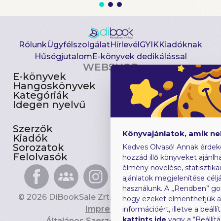
Rólunk
Ügyfélszolgálat
Hírlevél
GYIK
Kiadóknak
Hűségjutalom
E-könyvek dedikálással
WEBSHOP
E-könyvek
Csomagajánlatok
Hangoskönyvek
Akciósak
Kategóriák
Előjegyezhetők
Idegen nyelvű
Újdonságok
Szerzők
Gyerekkönyvek
Könyvajánlatok, amik n
Kiadók
Heti toplista
Sorozatok
Ajándékutalvány
Kedves Olvasó! Annak érdek
Felolvasók
Blog
hozzád illő könyveket ajánlha
élmény növelése, statisztika
ajánlatok megjelenítése céljá
használunk. A „Rendben” go
© 2026 DiBookSale Zrt. Minden jog fenntartva.
hogy ezeket elmenthetjük 
Impresszum
információért, illetve a beál
kattints ide
vagy a “Beállít
Általános Szerződési Feltételek