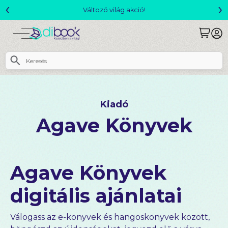
‹
›
Változó világ akció!
Kiadó
Agave Könyvek
Agave Könyvek
digitális ajánlatai
Válogass az e-könyvek és hangoskönyvek között,