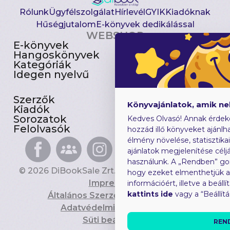
Rólunk
Ügyfélszolgálat
Hírlevél
GYIK
Kiadóknak
Hűségjutalom
E-könyvek dedikálással
WEBSHOP
E-könyvek
Csomagajánlatok
Hangoskönyvek
Akciósak
Kategóriák
Előjegyezhetők
Idegen nyelvű
Újdonságok
Szerzők
Gyerekkönyvek
Könyvajánlatok, amik n
Kiadók
Heti toplista
Sorozatok
Ajándékutalvány
Kedves Olvasó! Annak érdek
Felolvasók
Blog
hozzád illő könyveket ajánlha
élmény növelése, statisztika
ajánlatok megjelenítése céljá
használunk. A „Rendben” go
© 2026 DiBookSale Zrt. Minden jog fenntartva.
hogy ezeket elmenthetjük 
Impresszum
információért, illetve a beál
kattints ide
vagy a “Beállít
Általános Szerződési Feltételek
Adatvédelmi Tájékoztató
Süti beállítások
REN