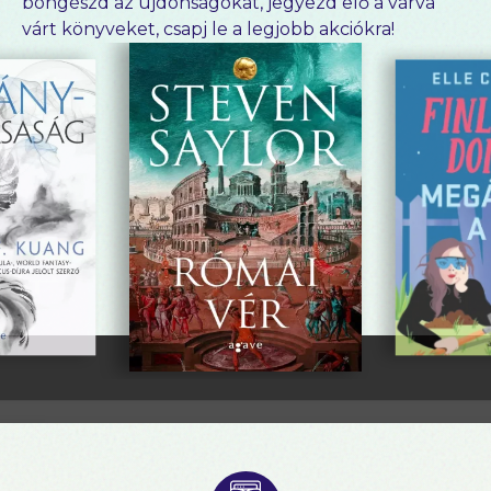
böngészd az újdonságokat, jegyezd elő a várva
várt könyveket, csapj le a legjobb akciókra!