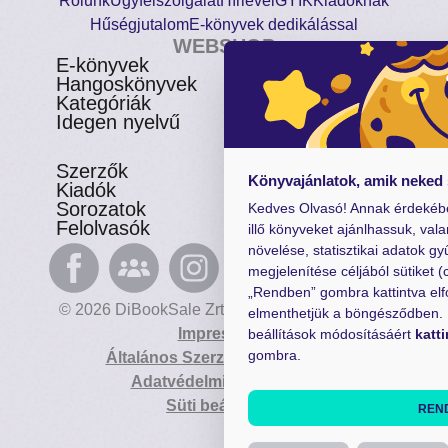
Rólunk
Ügyfélszolgálat
Hírlevél
GYIK
Kiadóknak
Hűségjutalom
E-könyvek dedikálással
WEBSHOP
E-könyvek
Csomagajánlatok
Hangoskönyvek
Akciósak
Kategóriák
Előjegyezhetők
Idegen nyelvű
Újdonságok
Szerzők
Gyerekkönyvek
Könyvajánlatok, amik neked
Kiadók
Heti toplista
Sorozatok
Ajándékutalvány
Kedves Olvasó! Annak érdekéb
Felolvasók
Blog
illő könyveket ajánlhassuk, val
növelése, statisztikai adatok gy
megjelenítése céljából sütiket (
„Rendben” gombra kattintva el
© 2026 DiBookSale Zrt. Minden jog fenntartva.
elmenthetjük a böngésződben. B
Impresszum
beállítások módosításáért
katti
gombra.
Általános Szerződési Feltételek
Adatvédelmi Tájékoztató
Süti beállítások
REN