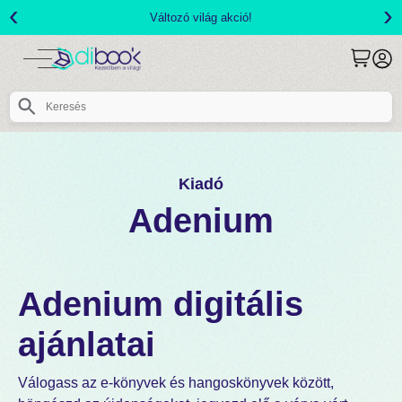
‹
›
Változó világ akció!
Kiadó
Adenium
Adenium digitális
ajánlatai
Válogass az e-könyvek és hangoskönyvek között,