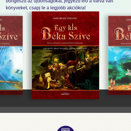
böngészd az újdonságokat, jegyezd elő a várva várt
könyveket, csapj le a legjobb akciókra!