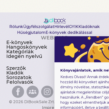
Rólunk
Ügyfélszolgálat
Hírlevél
GYIK
Kiadóknak
Hűségjutalom
E-könyvek dedikálással
WEBSHOP
E-könyvek
Csomagajánlatok
Hangoskönyvek
Akciósak
Kategóriák
Előjegyezhetők
Idegen nyelvű
Újdonságok
Szerzők
Gyerekkönyvek
Könyvajánlatok, amik n
Kiadók
Heti toplista
Sorozatok
Ajándékutalvány
Kedves Olvasó! Annak érdek
Felolvasók
Blog
hozzád illő könyveket ajánlha
élmény növelése, statisztika
ajánlatok megjelenítése céljá
használunk. A „Rendben” go
© 2026 DiBookSale Zrt. Minden jog fenntartva.
hogy ezeket elmenthetjük 
Impresszum
információért, illetve a beál