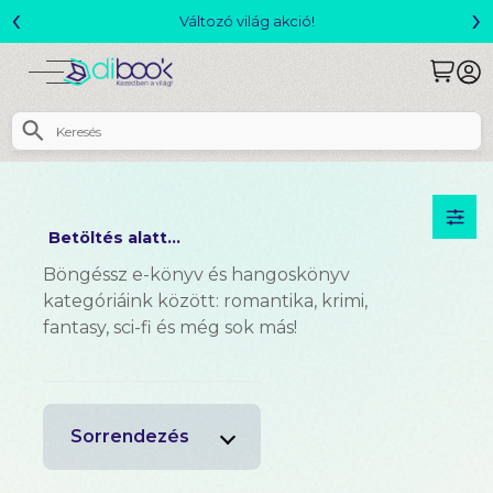
‹
›
Változó világ akció!
Csomagajá
Betöltés alatt...
Böngéssz e-könyv és hangoskönyv
kategóriáink között: romantika, krimi,
fantasy, sci-fi és még sok más!
Sorrendezés