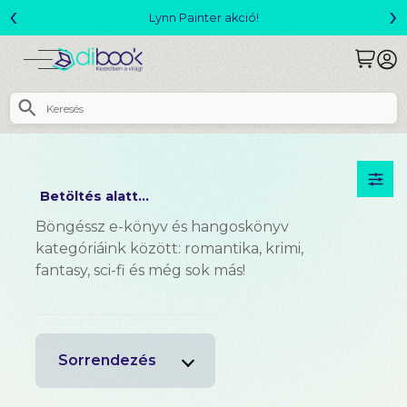
‹
›
ó!
Megjelent! L. J. Shen: Legvadabb 
Betöltés alatt...
Böngéssz e-könyv és hangoskönyv
kategóriáink között: romantika, krimi,
fantasy, sci-fi és még sok más!
Sorrendezés