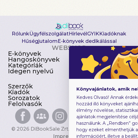
Rólunk
Ügyfélszolgálat
Hírlevél
GYIK
Kiadóknak
Hűségjutalom
E-könyvek dedikálással
WEBSHOP
E-könyvek
Csomagajánlatok
Hangoskönyvek
Akciósak
Kategóriák
Előjegyezhetők
Idegen nyelvű
Újdonságok
Szerzők
Gyerekkönyvek
Könyvajánlatok, amik n
Kiadók
Heti toplista
Sorozatok
Ajándékutalvány
Kedves Olvasó! Annak érdek
Felolvasók
Blog
hozzád illő könyveket ajánlha
élmény növelése, statisztika
ajánlatok megjelenítése céljá
használunk. A „Rendben” go
© 2026 DiBookSale Zrt. Minden jog fenntartva.
hogy ezeket elmenthetjük 
Impresszum
információért, illetve a beál