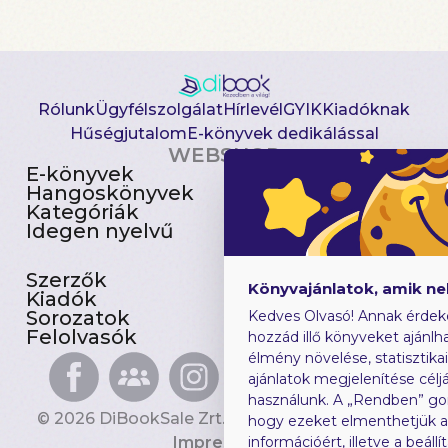
Rólunk
Ügyfélszolgálat
Hírlevél
GYIK
Kiadóknak
Hűségjutalom
E-könyvek dedikálással
WEBSHOP
E-könyvek
Csomagajánlatok
Hangoskönyvek
Akciósak
Kategóriák
Előjegyezhetők
Idegen nyelvű
Újdonságok
Szerzők
Gyerekkönyvek
Könyvajánlatok, amik n
Kiadók
Heti toplista
Sorozatok
Ajándékutalvány
Kedves Olvasó! Annak érdek
Felolvasók
Blog
hozzád illő könyveket ajánlha
élmény növelése, statisztika
ajánlatok megjelenítése céljá
használunk. A „Rendben” go
© 2026 DiBookSale Zrt. Minden jog fenntartva.
hogy ezeket elmenthetjük 
Impresszum
információért, illetve a beál