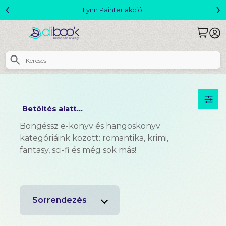
‹
›
Lynn Painter akció!
Betöltés alatt...
Böngéssz e-könyv és hangoskönyv
kategóriáink között: romantika, krimi,
fantasy, sci-fi és még sok más!
Sorrendezés