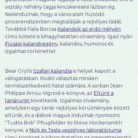
osztály néhány tagja kincskeresési lázban ég.
Nekiindulnak, hogy a város alatt húzódó
pincerendszerben megtalálják a rejtélyes ládát.
Továbbá Fiala Borcsa
Kalandok az erdő mélyén
című kötete is kihagyhatatlan olvasmány. Igazi nyári
ifjúsági kalandregény,
kalandos, humoros és
izgalmas történettel.
Bear Grylls
Szafari kalandja
is helyet kapott a
válogatásban. Kiváló választás minden
természetkedvelő fiatal számára. A sorban Jean-
Philippe Arrou-Vignod e-könyve, az
Eltűnt a
tanárunk!
következik. Izgalmas olvasmány,
amelyben egy tanár rejtélyes körülmények között
eltűnik, és a diákok maguk indulnak nyomozni.
"Tudós Bob" Pflugfelder és Steve Hockensmith
könyve, a
Nick és Tesla veszélyes laboratóriuma
című történet is kihagyhatatlan az ismeretterjesztő