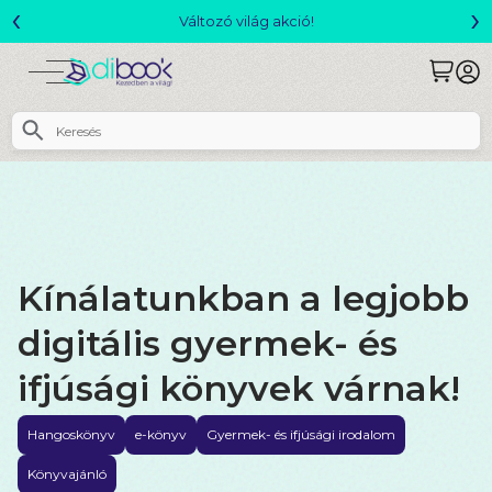
‹
›
Változó világ akció!
Kínálatunkban a legjobb
digitális gyermek- és
ifjúsági könyvek várnak!
Hangoskönyv
e-könyv
Gyermek- és ifjúsági irodalom
Könyvajánló