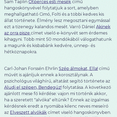
Sam Taplin
Ötperces esti mesék
című
hangoskönyvével folytatjuk a sort, amelyben
meghallgatható Cimó, Folti és a többi kedves kis
állat története. Élmény lesz megosztani egymással
ezt a tizenegy kalandos mesét. Varró Dániel
Akinek
az orra pisze
címet viselő e-könyvét sem érdemes
kihagyni. Több mint 50 mondókából válogathatunk
a magunk és kisbabánk kedvére, ünnep- és
hétköznapokra.
Carl-Johan Forssén Ehrlin
Szép álmokat, Ella!
című
művét is ajánljuk ennek a korosztálynak. A
pszichológus világhírű, altatást segítő története az
Aludj el szépen, Bendegúz!
folytatása. A következő
ajánlott mese fő kérdése: vajon mi történik akkor,
ha a szeretett "alvóka" eltűnik? Ennek az izgalmas
kérdésnek eredt a nyomába kilenc neves meseíró
az
Elveszett alvókák
címet viselő hangoskönyvben.