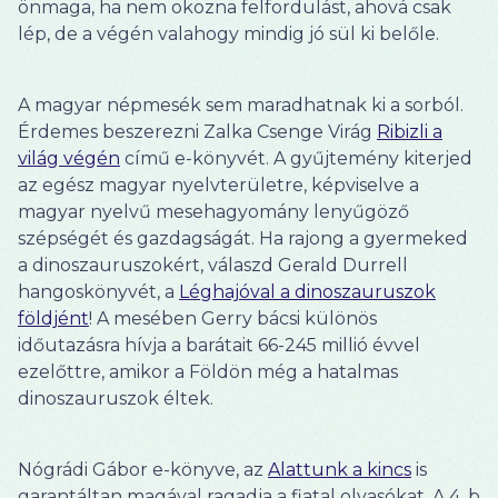
önmaga, ha nem okozna felfordulást, ahová csak
lép, de a végén valahogy mindig jó sül ki belőle.
A magyar népmesék sem maradhatnak ki a sorból.
Érdemes beszerezni Zalka Csenge Virág
Ribizli a
világ végén
című e-könyvét. A gyűjtemény kiterjed
az egész magyar nyelvterületre, képviselve a
magyar nyelvű mesehagyomány lenyűgöző
szépségét és gazdagságát. Ha rajong a gyermeked
a dinoszauruszokért, válaszd Gerald Durrell
hangoskönyvét, a
Léghajóval a dinoszauruszok
földjént
! A mesében Gerry bácsi különös
időutazásra hívja a barátait 66-245 millió évvel
ezelőttre, amikor a Földön még a hatalmas
dinoszauruszok éltek.
Nógrádi Gábor e-könyve, az
Alattunk a kincs
is
garantáltan magával ragadja a fiatal olvasókat. A 4. b