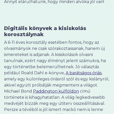
Annyit elárulhatunk, hogy minden alvóka jól van!
Digitális könyvek a kisiskolás
korosztálynak
A 6-11 éves korosztály esetében fontos, hogy az
olvasmányok ne csak szórakoztassanak, hanem új
ismereteket is adjanak. A kisiskolások olvasni
tanulnak, ezért nagy élményt jelent számukra, ha
egy történetbe belemerülhetnek. Jó választás
például Roald Dahl e-könyve,
A barátságos óriás
,
amely egy különleges óriásról szól és egy kislányról,
akivel együtt próbálják megmenteni a világot.
Michael Bond
Paddington külföldön
című
története is kihagyhatatlan. A világ legkedvesebb
medvéjét bízzák meg egy útiterv összeállításával.
Persze a tévéből is jól ismert mackó nem is lenne