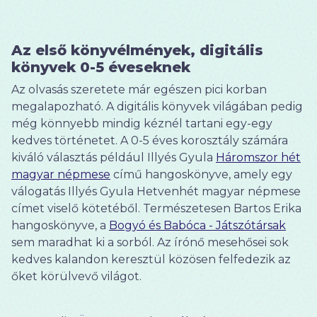
Az első könyvélmények, digitális
könyvek 0-5 éveseknek
Az olvasás szeretete már egészen pici korban
megalapozható. A digitális könyvek világában pedig
még könnyebb mindig kéznél tartani egy-egy
kedves történetet. A 0-5 éves korosztály számára
kiváló választás például Illyés Gyula
Háromszor hét
magyar népmese
című hangoskönyve, amely egy
válogatás Illyés Gyula Hetvenhét magyar népmese
címet viselő kötetéből. Természetesen Bartos Erika
hangoskönyve, a
Bogyó és Babóca - Játszótársak
sem maradhat ki a sorból. Az írónő mesehősei sok
kedves kalandon keresztül közösen felfedezik az
őket körülvevő világot.