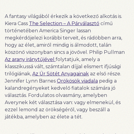
A fantasy világából érkezik a következő alkotás is.
Kiera Cass
The Selection – A Párválasztó
című
történetében America Singer lassan
megkérdőjelezi korábbi terveit, és rádöbben arra,
hogy az élet, amiről mindig is álmodott, talán
köszönő viszonyban sincs a jövővel. Philip Pullman
Az arany iránytűjével
folytatjuk, amely a
klasszikussá vált, számtalan díjjal elismert ifjúsági
trilógiának,
Az Úr Sötét Anyagainak
az első része.
Jennifer Lynn Barnes
Örökösök viadala
pedig a
kalandregényeket kedvelő fiatalok számára jó
választás. Fordulatos olvasmány, amelyben
Averynek két választása van: vagy elmenekül, és
ezzel lemond az örökségéről, vagy beszáll a
játékba, amelyben az élete a tét.