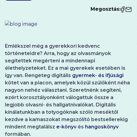
Megosztás:
Emlékszel még a gyerekkori kedvenc
történeteidre? Arra, hogy az olvasmányok
segítettek megérteni a mindennapi
élethelyzeteket. Ez a mai gyerekek esetében is
így van. Rengeteg digitális
gyermek- és ifjúsági
kötet van a piacon, amelyek közül szülőként néha
nagyon nehéz választani. Szeretnénk segíteni,
ezért korosztályonként válogattuk össze a
legjobb olvasni- és hallgatnivalókat. Digitális
kínálatunkban a totyogóknak szóló meséktől
kezdve a kamaszokat megszólító bestsellerekig
mindent megtalálsz
e-könyv
és
hangoskönyv
formában.