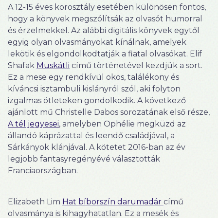
A 12-15 éves korosztály esetében különösen fontos,
hogy a könyvek megszólítsák az olvasót humorral
és érzelmekkel. Az alábbi digitális könyvek egytől
egyig olyan olvasmányokat kínálnak, amelyek
lekötik és elgondolkodtatják a fiatal olvasókat. Elif
Shafak
Muskátli
című történetével kezdjük a sort.
Ez ​a mese egy rendkívül okos, találékony és
kíváncsi isztambuli kislányról szól, aki folyton
izgalmas ötleteken gondolkodik. A következő
ajánlott mű Christelle Dabos sorozatának első része,
A tél jegyesei
, amelyben Ophélie megküzd az
állandó káprázattal és leendő családjával, a
Sárkányok klánjával. A kötetet 2016-ban az év
legjobb fantasyregényévé választották
Franciaországban.
Elizabeth Lim
Hat bíborszín darumadár
című
olvasmánya is kihagyhatatlan. Ez a mesék és