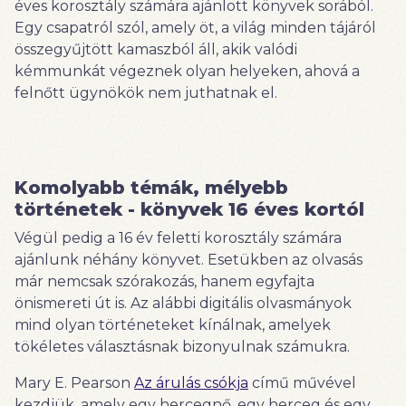
éves korosztály számára ajánlott könyvek sorából.
Egy csapatról szól, amely öt, a világ minden tájáról
összegyűjtött kamaszból áll, akik valódi
kémmunkát végeznek olyan helyeken, ahová a
felnőtt ügynökök nem juthatnak el.
Komolyabb témák, mélyebb
történetek - könyvek 16 éves kortól
Végül pedig a 16 év feletti korosztály számára
ajánlunk néhány könyvet. Esetükben az olvasás
már nemcsak szórakozás, hanem egyfajta
önismereti út is. Az alábbi digitális olvasmányok
mind olyan történeteket kínálnak, amelyek
tökéletes választásnak bizonyulnak számukra.
Mary E. Pearson
Az árulás csókja
című művével
kezdjük, amely egy hercegnő, egy herceg és egy