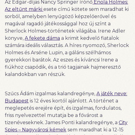
Az Edgar-díjas Nancy Springer írónő
Enola Holmes:
Az eltűnt márki
esete című kötete sem maradhat ki
sorból, amelyben lenyűgöző képzelőerővel és
magával ragadó játékossággal hoz új színt a
Sherlock Holmes-történetek világába. Irene Adler
könyve,
A fekete dáma
a krimit kedvelő fiatalok
számára ideális választás. A híres nyomozó, Sherlock
Holmes és Arséne Lupin, a gáláns szélhámos
gyerekkori barátok. Az eszes és kíváncsi Irene a
fiúkhoz csapódik, és a trió tagjainak hajmeresztő
kalandokban van részük.
Szűcs Ádám izgalmas kalandregénye,
A játék neve:
Budapest
is 12 éves kortól ajánlott. A történet a
meglepetés erejére épít, és izgalmas, fordulatos,
friss nyelvezettel mutatja be a fővárost a
tizenéveseknek. James Ponti kalandregénye, a
City
Spies – Nagyvárosi kémek
sem maradhat ki a 12-15