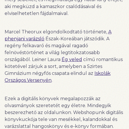
aki megküzd a kamaszkor csalódásaival és
elviselhetetlen fájdalmaival.
Marcel Theorux elgondolkodtató története,
A
phenjani varázsló
Észak-Koreában játszódik. A
regény felkavaró és magával ragadó
felnövéstörténet a világ legtitokzatosabb
országából. Leiner Laura
Ég veled
című romantikus
kötetével zárjuk a sort, amelyben a Szirtes
Gimnázium négyfős csapata elindul az
Iskolák
Országos Versenyén
.
Ezek a digitális könyvek megalapozzák az
olvasmányok szeretetét egy életre. Mindegyik
beszerezhető az oldalunkon. Webshopunk digitális
könyvkuckója tele van mesékkel, kalandokkal és
varázslattal hangoskönyv és e-könyv formában.