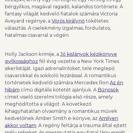
bérgyilkos, magával ragadó, kalandos története. A
fantasy világát kedvelő fiatalok számára Victoria
Aveyard regénye, a
Vörös királynő
tökéletes
választás. A cselekmény izgalmas, fordulatos,
hatalmas csavarral a végén.
Holly Jackson krimije, a
Jó kislányok kézikönyve
gyilkossághoz
fél évig vezette a New York Times
sikerlistáját. Igazi adrenalinlöket, tele meglepő
csavarokkal és sokkoló lezárással. A romantikus
történetek kedvelői számára Mercedes Ron
Az én
hibám
című digitális kötetét ajánljuk. A
Bűnösök
címet viselő szerelmi trilógia első része, amely
meghódította a világot. A következő
kihagyhatatlan olvasmány a romantikus művek
kedvelőinek Amber Smith e-könyve, az
Amilyen
akkor voltam
. A regény feltárja a trauma által ejtett
mély sebeket, és megmutatja egy fiatal lány erejét,