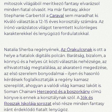
mítoszok világából merítkező fantasy elvarázsol
minden fiatal olvasót. Ha már fantasy, akkor
Stephanie Garbertől a
Caraval
sem maradhat ki.
Kiváló választás a 12-15 éves korosztály számára. Az
írónő varázslatos világot teremtett különleges
karakterekkel és lenyűgöző fordulatokkal.
Natalia Sherba regényének,
Az Órakulcsnak
is ott a
helye a fiatalok digitális polcán. Barátság, bizalom, a
könnyű és a helyes út közti választás nehézsége, az
elhivatottság megtalálása, az akaraterő megedzése,
az első szerelem bonyodalmai – ilyen és hasonló
kérdések foglalkoztatják a regény kamasz
szereplőit, ahogyan a valódi világ kamasz lakóit is.
Soman Chainani
Hercegnő és a boszorkány
című
könyve is ennek a korsztálynak szól. A
Jók és
Rosszak Iskolája sorozat
első része minden fantasy
iránt érdeklődő fiatalt lenyűgöz.