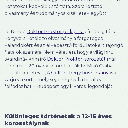
köteteket kedvelők számára. Szórakoztató
olvasmány és tudományos kísérletek együtt.
Jo Nesbø
Doktor Proktor pukipora
című digitális
könyve is kötelező olvasmány a fergeteges
kalandokért és az elképesztő fordulatokért rajongó
fiatalok számára. Nem véletlen, hogy a világhírű
skandináv krimiíró
Doktor Proktor-sorozatát
már
több mint 20 nyelvre fordították le. Mikó Csaba
digitális kötetével,
A Gellért-hegy boszorkányával
zárjuk a sort, amely segítségével a fiatalok
felfedezhetik Budapest egyik városi legendáját.
Különleges történetek a 12-15 éves
korosztálynak