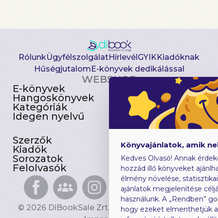
Rólunk
Ügyfélszolgálat
Hírlevél
GYIK
Kiadóknak
Hűségjutalom
E-könyvek dedikálással
WEBSHOP
E-könyvek
Csomagajánlatok
Hangoskönyvek
Akciósak
Kategóriák
Előjegyezhetők
Idegen nyelvű
Újdonságok
Szerzők
Gyerekkönyvek
Könyvajánlatok, amik n
Kiadók
Heti toplista
Sorozatok
Ajándékutalvány
Kedves Olvasó! Annak érdek
Felolvasók
Blog
hozzád illő könyveket ajánlha
élmény növelése, statisztika
ajánlatok megjelenítése céljá
használunk. A „Rendben” go
© 2026 DiBookSale Zrt. Minden jog fenntartva.
hogy ezeket elmenthetjük 