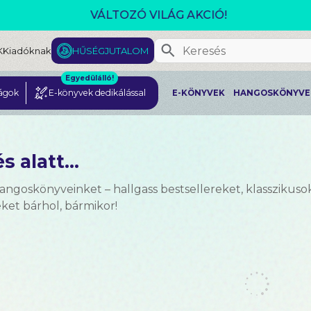
CSOMAGAJÁNLATOK- AKÁR 25% KEDVEZMÉNNYEL!
K
Kiadóknak
HŰSÉGJUTALOM
Egyedülálló!
ágok
E-könyvek dedikálással
E-KÖNYVEK
HANGOSKÖNYVE
s alatt...
angoskönyveinket – hallgass bestsellereket, klasszikusoka
et bárhol, bármikor!