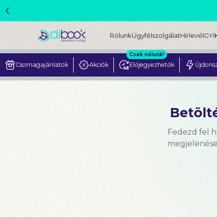
‹
Rólunk
Ügyfélszolgálat
Hírlevél
GYI
Csak nálunk!
Csomagajánlatok
Akciók
Előjegyezhetők
Újdons
Betölté
Fedezd fel h
megjelenések