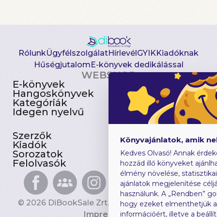
Rólunk
Ügyfélszolgálat
Hírlevél
GYIK
Kiadóknak
Hűségjutalom
E-könyvek dedikálással
WEBSHOP
E-könyvek
Csomagajánlatok
Hangoskönyvek
Akciósak
Kategóriák
Előjegyezhetők
Idegen nyelvű
Újdonságok
Szerzők
Gyerekkönyvek
Könyvajánlatok, amik n
Kiadók
Heti toplista
Sorozatok
Ajándékutalvány
Kedves Olvasó! Annak érdek
Felolvasók
Blog
hozzád illő könyveket ajánlha
élmény növelése, statisztika
ajánlatok megjelenítése céljá
használunk. A „Rendben” go
© 2026 DiBookSale Zrt. Minden jog fenntartva.
hogy ezeket elmenthetjük 
Impresszum
információért, illetve a beál