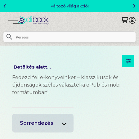
‹
›
Csomagajánlatok- Akár 25% kedvezménnyel!
Betöltés alatt...
Fedezd fel e-könyveinket – klasszikusok és
újdonságok széles választéka ePub és mobi
formátumban!
Sorrendezés