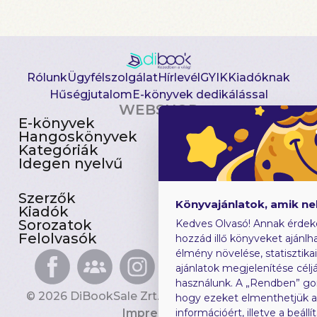
Rólunk
Ügyfélszolgálat
Hírlevél
GYIK
Kiadóknak
Hűségjutalom
E-könyvek dedikálással
WEBSHOP
E-könyvek
Csomagajánlatok
Hangoskönyvek
Akciósak
Kategóriák
Előjegyezhetők
Idegen nyelvű
Újdonságok
Szerzők
Gyerekkönyvek
Könyvajánlatok, amik n
Kiadók
Heti toplista
Sorozatok
Ajándékutalvány
Kedves Olvasó! Annak érdek
Felolvasók
Blog
hozzád illő könyveket ajánlha
élmény növelése, statisztika
ajánlatok megjelenítése céljá
használunk. A „Rendben” go
© 2026 DiBookSale Zrt. Minden jog fenntartva.
hogy ezeket elmenthetjük 
Impresszum
információért, illetve a beál