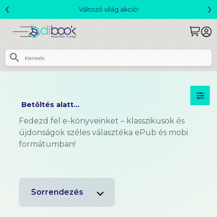
‹
›
Változó világ akció!
Betöltés alatt...
Fedezd fel e-könyveinket – klasszikusok és
újdonságok széles választéka ePub és mobi
formátumban!
Sorrendezés