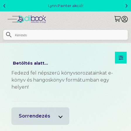
‹
›
Lynn Painter akció!
Betöltés alatt...
Fedezd fel népszerű könyvsorozatainkat e-
könyv és hangoskönyv formátumban egy
helyen!
Sorrendezés