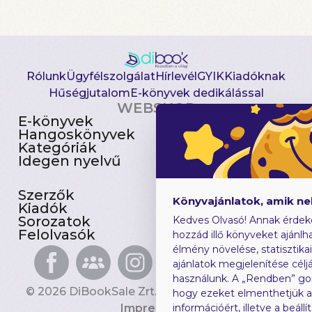
Rólunk
Ügyfélszolgálat
Hírlevél
GYIK
Kiadóknak
Hűségjutalom
E-könyvek dedikálással
WEBSHOP
E-könyvek
Csomagajánlatok
Hangoskönyvek
Akciósak
Kategóriák
Előjegyezhetők
Idegen nyelvű
Újdonságok
Szerzők
Gyerekkönyvek
Könyvajánlatok, amik n
Kiadók
Heti toplista
Sorozatok
Ajándékutalvány
Kedves Olvasó! Annak érdek
Felolvasók
Blog
hozzád illő könyveket ajánlha
élmény növelése, statisztika
ajánlatok megjelenítése céljá
használunk. A „Rendben” go
© 2026 DiBookSale Zrt. Minden jog fenntartva.
hogy ezeket elmenthetjük 
Impresszum
információért, illetve a beál