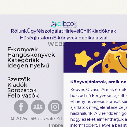
Rólunk
Ügyfélszolgálat
Hírlevél
GYIK
Kiadóknak
Hűségjutalom
E-könyvek dedikálással
WEBSHOP
E-könyvek
Csomagajánlatok
Hangoskönyvek
Akciósak
Kategóriák
Előjegyezhetők
Idegen nyelvű
Újdonságok
Szerzők
Gyerekkönyvek
Könyvajánlatok, amik n
Kiadók
Heti toplista
Sorozatok
Ajándékutalvány
Kedves Olvasó! Annak érdek
Felolvasók
Blog
hozzád illő könyveket ajánlha
élmény növelése, statisztika
ajánlatok megjelenítése céljá
használunk. A „Rendben” go
© 2026 DiBookSale Zrt. Minden jog fenntartva.
hogy ezeket elmenthetjük 
Impresszum
információért, illetve a beál