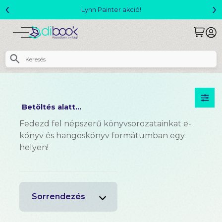
‹
›
Lynn Painter akció!
Betöltés alatt...
Fedezd fel népszerű könyvsorozatainkat e-
könyv és hangoskönyv formátumban egy
helyen!
Sorrendezés