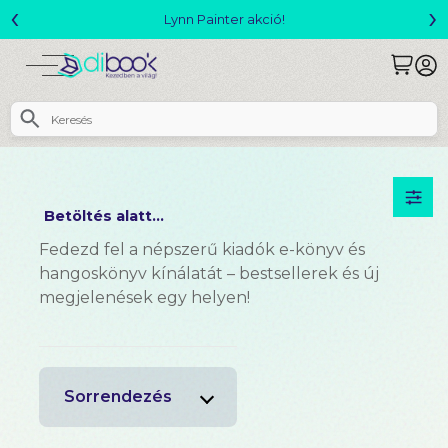
‹
›
Lynn Painter akció!
Betöltés alatt...
Fedezd fel a népszerű kiadók e-könyv és
hangoskönyv kínálatát – bestsellerek és új
megjelenések egy helyen!
Sorrendezés