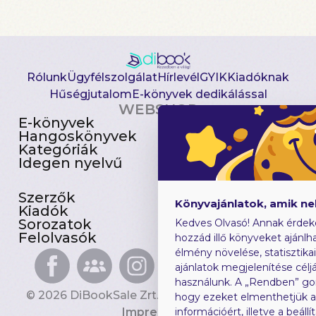
Rólunk
Ügyfélszolgálat
Hírlevél
GYIK
Kiadóknak
Hűségjutalom
E-könyvek dedikálással
WEBSHOP
E-könyvek
Csomagajánlatok
Hangoskönyvek
Akciósak
Kategóriák
Előjegyezhetők
Idegen nyelvű
Újdonságok
Szerzők
Gyerekkönyvek
Könyvajánlatok, amik n
Kiadók
Heti toplista
Sorozatok
Ajándékutalvány
Kedves Olvasó! Annak érdek
Felolvasók
Blog
hozzád illő könyveket ajánlha
élmény növelése, statisztika
ajánlatok megjelenítése céljá
használunk. A „Rendben” go
© 2026 DiBookSale Zrt. Minden jog fenntartva.
hogy ezeket elmenthetjük 
Impresszum
információért, illetve a beál