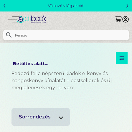
‹
›
Csomagajánlatok- Akár 25% kedvezménnyel!
Betöltés alatt...
Fedezd fel a népszerű kiadók e-könyv és
hangoskönyv kínálatát – bestsellerek és új
megjelenések egy helyen!
Sorrendezés