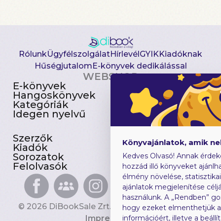
Rólunk
Ügyfélszolgálat
Hírlevél
GYIK
Kiadóknak
Hűségjutalom
E-könyvek dedikálással
WEBSHOP
E-könyvek
Csomagajánlatok
Hangoskönyvek
Akciósak
Kategóriák
Előjegyezhetők
Idegen nyelvű
Újdonságok
Szerzők
Gyerekkönyvek
Könyvajánlatok, amik n
Kiadók
Heti toplista
Sorozatok
Ajándékutalvány
Kedves Olvasó! Annak érdek
Felolvasók
Blog
hozzád illő könyveket ajánlha
élmény növelése, statisztika
ajánlatok megjelenítése céljá
használunk. A „Rendben” go
© 2026 DiBookSale Zrt. Minden jog fenntartva.
hogy ezeket elmenthetjük 
Impresszum
információért, illetve a beál