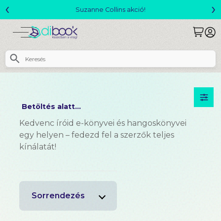
‹
›
Változó világ akció!
Betöltés alatt...
Kedvenc íróid e-könyvei és hangoskönyvei
egy helyen – fedezd fel a szerzők teljes
kínálatát!
Sorrendezés