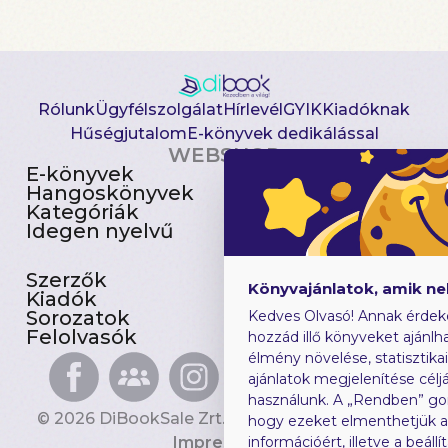
Rólunk
Ügyfélszolgálat
Hírlevél
GYIK
Kiadóknak
Hűségjutalom
E-könyvek dedikálással
WEBSHOP
E-könyvek
Csomagajánlatok
Hangoskönyvek
Akciósak
Kategóriák
Előjegyezhetők
Idegen nyelvű
Újdonságok
Szerzők
Gyerekkönyvek
Könyvajánlatok, amik n
Kiadók
Heti toplista
Sorozatok
Ajándékutalvány
Kedves Olvasó! Annak érdek
Felolvasók
Blog
hozzád illő könyveket ajánlha
élmény növelése, statisztika
ajánlatok megjelenítése céljá
használunk. A „Rendben” go
© 2026 DiBookSale Zrt. Minden jog fenntartva.
hogy ezeket elmenthetjük 
Impresszum
információért, illetve a beál