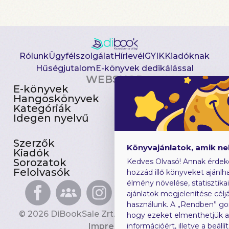
Rólunk
Ügyfélszolgálat
Hírlevél
GYIK
Kiadóknak
Hűségjutalom
E-könyvek dedikálással
WEBSHOP
E-könyvek
Csomagajánlatok
Hangoskönyvek
Akciósak
Kategóriák
Előjegyezhetők
Idegen nyelvű
Újdonságok
Szerzők
Gyerekkönyvek
Könyvajánlatok, amik n
Kiadók
Heti toplista
Sorozatok
Ajándékutalvány
Kedves Olvasó! Annak érdek
Felolvasók
Blog
hozzád illő könyveket ajánlha
élmény növelése, statisztika
ajánlatok megjelenítése céljá
használunk. A „Rendben” go
© 2026 DiBookSale Zrt. Minden jog fenntartva.
hogy ezeket elmenthetjük 
Impresszum
információért, illetve a beál