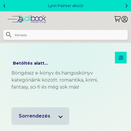
‹
›
ter akció!
Megjelent! L. J. Shen: Le
Betöltés alatt...
Böngéssz e-könyv és hangoskönyv
kategóriáink között: romantika, krimi,
fantasy, sci-fi és még sok más!
Sorrendezés