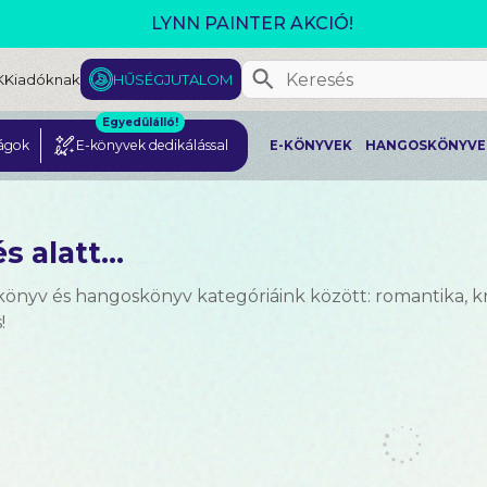
GJELENT! L. J. SHEN: LEGVADABB ÁLMAIMBAN SZER
K
Kiadóknak
HŰSÉGJUTALOM
Egyedülálló!
ágok
E-könyvek dedikálással
E-KÖNYVEK
HANGOSKÖNYVE
s alatt...
önyv és hangoskönyv kategóriáink között: romantika, krimi
!