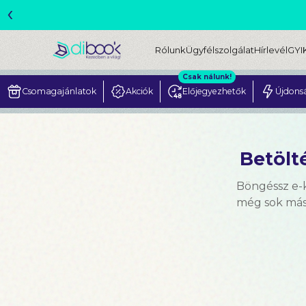
‹
ME
Rólunk
Ügyfélszolgálat
Hírlevél
GYI
Csak nálunk!
Csomagajánlatok
Akciók
Előjegyezhetők
Újdons
Betölté
Böngéssz e-k
még sok más