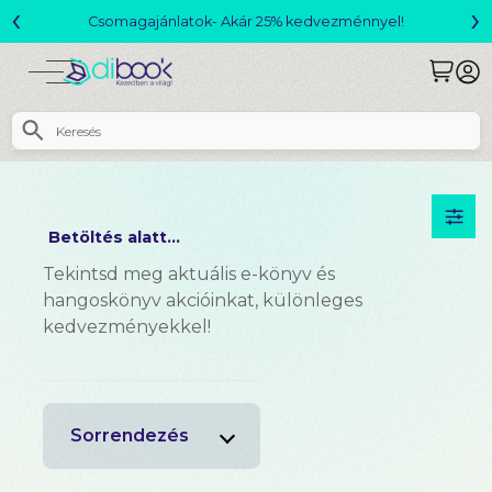
‹
›
Csomagajánlatok- Akár 25% kedvezménnyel!
Betöltés alatt...
Tekintsd meg aktuális e-könyv és
hangoskönyv akcióinkat, különleges
kedvezményekkel!
Sorrendezés