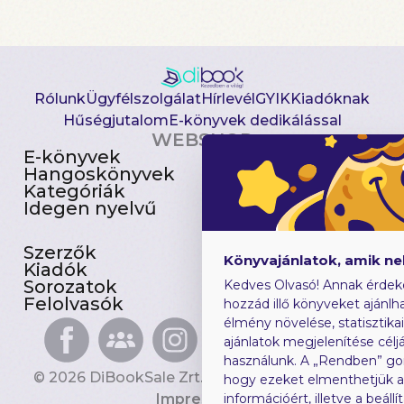
Rólunk
Ügyfélszolgálat
Hírlevél
GYIK
Kiadóknak
Hűségjutalom
E-könyvek dedikálással
WEBSHOP
E-könyvek
Csomagajánlatok
Hangoskönyvek
Akciósak
Kategóriák
Előjegyezhetők
Idegen nyelvű
Újdonságok
Szerzők
Gyerekkönyvek
Könyvajánlatok, amik n
Kiadók
Heti toplista
Sorozatok
Ajándékutalvány
Kedves Olvasó! Annak érdek
Felolvasók
Blog
hozzád illő könyveket ajánlha
élmény növelése, statisztika
ajánlatok megjelenítése céljá
használunk. A „Rendben” go
© 2026 DiBookSale Zrt. Minden jog fenntartva.
hogy ezeket elmenthetjük 
Impresszum
információért, illetve a beál